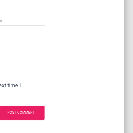
e
xt time I