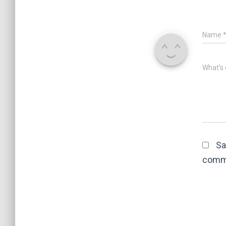
Name
What's 
Sa
comm