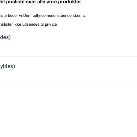
et prisliste over alle vore produkter.
sliste beder vi Dem udfylde nedenstående skema.
islister
ikke
udsendes til private
ldes)
fyldes)