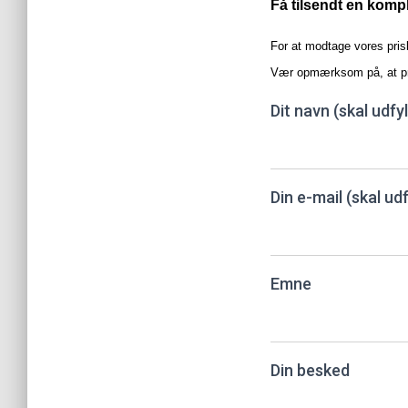
Få tilsendt en kompl
For at modtage vores pri
Vær opmærksom på, at pr
Dit navn (skal udfy
Din e-mail (skal ud
Emne
Din besked